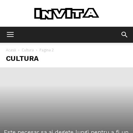
Invita
Acasă
Cultura
Pagina 2
CULTURA
Este necesar sa ai degete lungi pentru a fi un