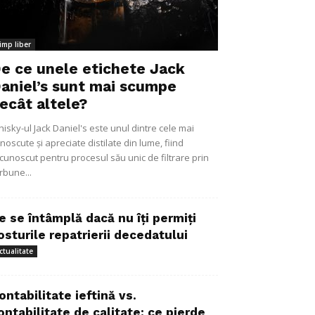
imp liber
e ce unele etichete Jack
aniel’s sunt mai scumpe
ecât altele?
isky-ul Jack Daniel's este unul dintre cele mai
noscute și apreciate distilate din lume, fiind
cunoscut pentru procesul său unic de filtrare prin
rbune...
e se întâmplă dacă nu îți permiți
osturile repatrierii decedatului
ctualitate
ontabilitate ieftină vs.
ontabilitate de calitate: ce pierde