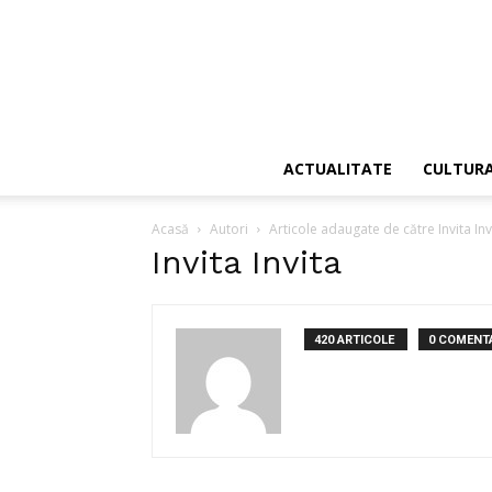
ACTUALITATE
CULTUR
Acasă
Autori
Articole adaugate de către Invita Inv
Invita Invita
420 ARTICOLE
0 COMENTA