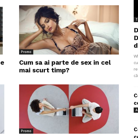
T
D
D
d
Promo
Wh
ie
Cum sa ai parte de sex in cel
cu
mai scurt timp?
re
că
C
c
A
C
Promo
c