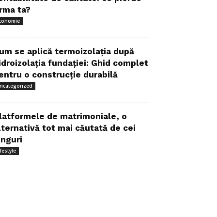
irma ta?
conomie
um se aplică termoizolația după
idroizolația fundației: Ghid complet
entru o construcție durabilă
ncategorized
latformele de matrimoniale, o
lternativă tot mai căutată de cei
inguri
ifestyle