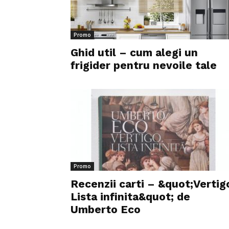
Promo
Ghid util – cum alegi un
frigider pentru nevoile tale
Promo
Recenzii carti – &quot;Vertig
Lista infinita&quot; de
Umberto Eco