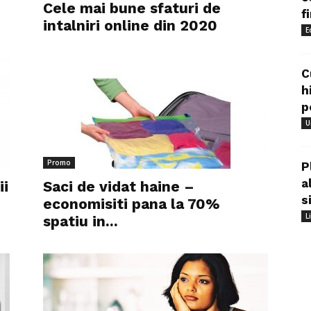
Cele mai bune sfaturi de
f
intalniri online din 2020
E
C
h
p
U
Promo
P
a
ii
Saci de vidat haine –
s
economisiti pana la 70%
L
spatiu in...