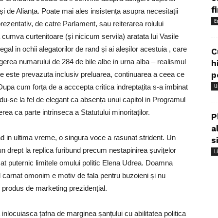
f
d și de Alianța. Poate mai ales insistența asupra necesitații
E
prezentativ, de catre Parlament, sau reiterarea rolului
a cumva curtenitoare (și nicicum servila) aratata lui Vasile
l in ochii alegatorilor de rand și ai aleșilor acestuia , care
C
gerea numarului de 284 de bile albe in urna alba – realismul
h
re este prevazuta inclusiv preluarea, continuarea a ceea ce
p
upa cum forța de a acccepta critica indreptațita s-a imbinat
U
u-se la fel de elegant ca absența unui capitol in Programul
ea ca parte intrinseca a Statutului minoritaților.
P
a
d in ultima vreme, o singura voce a rasunat strident. Un
s
 un drept la replica furibund precum nestapinirea șuvițelor
L
rmat puternic limitele omului politic Elena Udrea. Doamna
ul carnat omonim e motiv de fala pentru buzoieni și nu
u produs de marketing prezidențial.
locuiasca țafna de marginea șanțului cu abilitatea politica