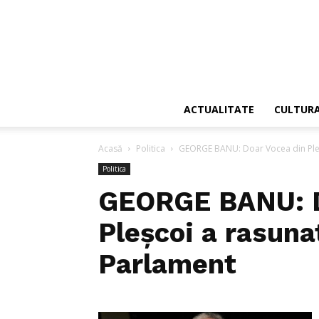
ACTUALITATE
CULTUR
Acasă
Politica
GEORGE BANU: Doar Vocea din Pleșc
Politica
GEORGE BANU: D
Pleșcoi a rasuna
Parlament