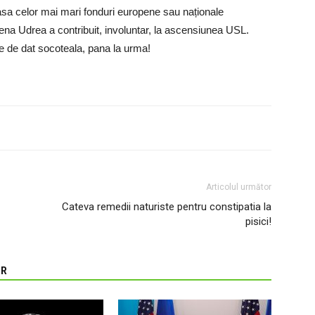
asa celor mai mari fonduri europene sau naționale
ena Udrea a contribuit, involuntar, la ascensiunea USL.
 e de dat socoteala, pana la urma!
Articolul următor
Cateva remedii naturiste pentru constipatia la
pisici!
OR