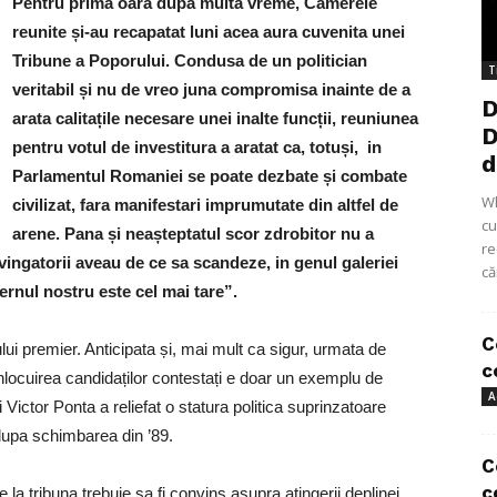
Pentru prima oara dupa multa vreme, Camerele
reunite și-au recapatat luni acea aura cuvenita unei
Tribune a Poporului. Condusa de un politician
T
veritabil și nu de vreo juna compromisa inainte de a
D
arata calitațile necesare unei inalte funcții, reuniunea
D
pentru votul de investitura a aratat ca, totuși, in
d
Parlamentul Romaniei se poate dezbate și combate
Wh
civilizat, fara manifestari imprumutate din altfel de
cu
arene. Pana și neașteptatul scor zdrobitor nu a
re
nvingatorii aveau de ce sa scandeze, in genul galeriei
că
rnul nostru este cel mai tare”.
C
oului premier. Anticipata și, mai mult ca sigur, urmata de
c
nlocuirea candidaților contestați e doar un exemplu de
A
ui Victor Ponta a reliefat o statura politica suprinzatoare
 dupa schimbarea din ’89.
C
c
le la tribuna trebuie sa fi convins asupra atingerii deplinei