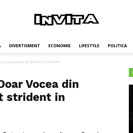
Invita
A
DIVERTISMENT
ECONOMIE
LIFESTYLE
POLITICA
oi a rasunat strident in Parlament
oar Vocea din
t strident in