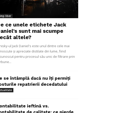
imp liber
e ce unele etichete Jack
aniel’s sunt mai scumpe
ecât altele?
isky-ul Jack Daniel's este unul dintre cele mai
noscute și apreciate distilate din lume, fiind
cunoscut pentru procesul său unic de filtrare prin
rbune...
e se întâmplă dacă nu îți permiți
osturile repatrierii decedatului
ctualitate
ontabilitate ieftină vs.
ontabilitate de calitate: ce pierde