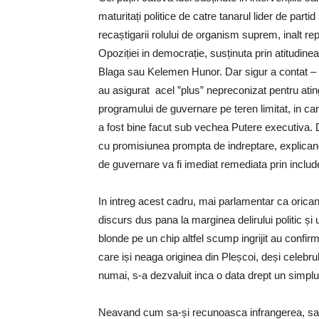
maturitați politice de catre tanarul lider de parti
recaștigarii rolului de organism suprem, inalt re
Opoziției in democrație, susținuta prin atitudine
Blaga sau Kelemen Hunor. Dar sigur a contat – ega
au asigurat acel ”plus” nepreconizat pentru atin
programului de guvernare pe teren limitat, in ca
a fost bine facut sub vechea Putere executiva. D
cu promisiunea prompta de indreptare, explicand
de guvernare va fi imediat remediata prin includer
In intreg acest cadru, mai parlamentar ca orican
discurs dus pana la marginea delirului politic și
blonde pe un chip altfel scump ingrijit au confi
care iși neaga originea din Pleșcoi, deși celebr
numai, s-a dezvaluit inca o data drept un simpl
Neavand cum sa-și recunoasca infrangerea, sa in