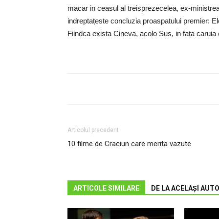
macar in ceasul al treisprezecelea, ex-ministre
indreptațeste concluzia proaspatului premier: El
Fiindca exista Cineva, acolo Sus, in fața caruia
Articolul precedent
10 filme de Craciun care merita vazute
ARTICOLE SIMILARE
DE LA ACELAȘI AUT