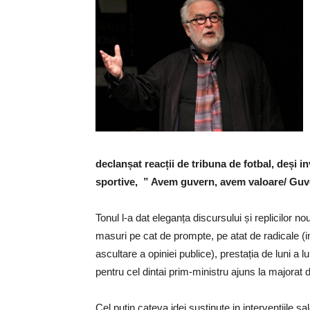
declanșat reacții de tribuna de fotbal, deși i
sportive, ” Avem guvern, avem valoare/ Guve
Tonul l-a dat eleganța discursului și replicilor n
masuri pe cat de prompte, pe atat de radicale (i
ascultare a opiniei publice), prestația de luni a l
pentru cel dintai prim-ministru ajuns la majorat
Cel puțin cateva idei susținute in intervențiile sa