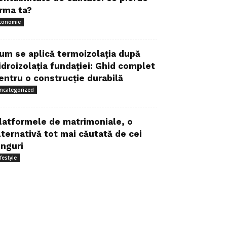
irma ta?
conomie
um se aplică termoizolația după
idroizolația fundației: Ghid complet
entru o construcție durabilă
ncategorized
latformele de matrimoniale, o
lternativă tot mai căutată de cei
inguri
ifestyle