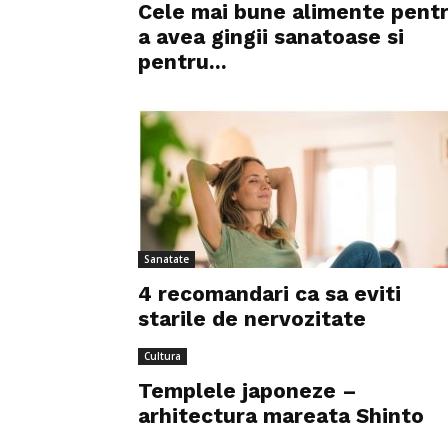
Cele mai bune alimente pent
a avea gingii sanatoase si
pentru...
Sanatate
4 recomandari ca sa eviti
starile de nervozitate
Cultura
Templele japoneze –
arhitectura mareata Shinto