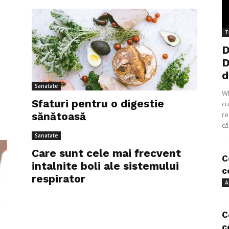
T
D
D
d
Sanatate
Wh
Sfaturi pentru o digestie
cu
sănătoasă
re
că
Sanatate
Care sunt cele mai frecvent
C
intalnite boli ale sistemului
c
respirator
A
C
c