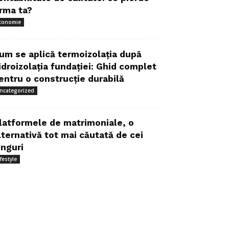
irma ta?
conomie
um se aplică termoizolația după
idroizolația fundației: Ghid complet
entru o construcție durabilă
ncategorized
latformele de matrimoniale, o
lternativă tot mai căutată de cei
inguri
ifestyle