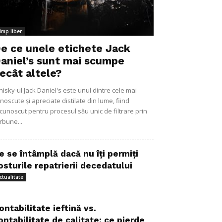
imp liber
e ce unele etichete Jack
aniel’s sunt mai scumpe
ecât altele?
isky-ul Jack Daniel's este unul dintre cele mai
noscute și apreciate distilate din lume, fiind
cunoscut pentru procesul său unic de filtrare prin
rbune...
e se întâmplă dacă nu îți permiți
osturile repatrierii decedatului
ctualitate
ontabilitate ieftină vs.
ontabilitate de calitate: ce pierde