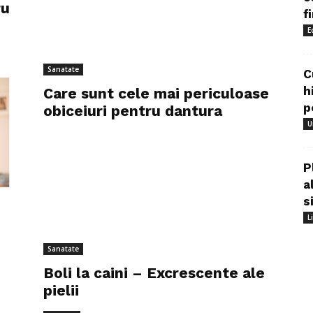
ru
f
E
Sanatate
C
h
Care sunt cele mai periculoase
p
obiceiuri pentru dantura
U
P
a
s
L
Sanatate
Boli la caini – Excrescente ale
pielii