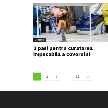
Lifestyle
3 pasi pentru curatarea
impecabila a covorului
...
1
2
3
22