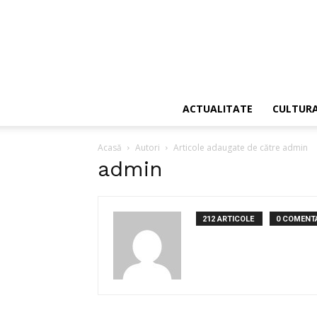
ACTUALITATE
CULTUR
Acasă
Autori
Articole adaugate de către admin
admin
212 ARTICOLE
0 COMENTA