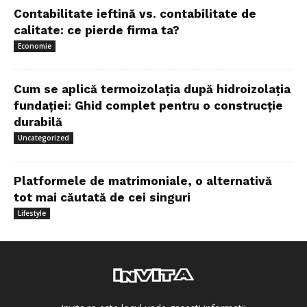
Contabilitate ieftină vs. contabilitate de
calitate: ce pierde firma ta?
Economie
Cum se aplică termoizolația după hidroizolația
fundației: Ghid complet pentru o construcție
durabilă
Uncategorized
Platformele de matrimoniale, o alternativă
tot mai căutată de cei singuri
Lifestyle