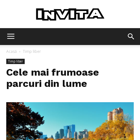
Invita
Acasă
Timp liber
Timp liber
Cele mai frumoase
parcuri din lume