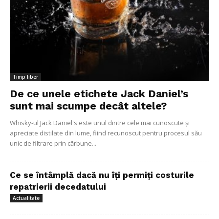
Timp liber
De ce unele etichete Jack Daniel’s
sunt mai scumpe decât altele?
Whisky-ul Jack Daniel's este unul dintre cele mai cunoscute și
apreciate distilate din lume, fiind recunoscut pentru procesul său
unic de filtrare prin cărbune...
Ce se întâmplă dacă nu îți permiți costurile
repatrierii decedatului
Actualitate