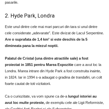
pasarile.
2. Hyde Park, Londra
Este unul dintre cele mai mari parcuri din tara si unul dintre
cele considerate „adevarate”. Este divizat de Lacul Serpentine.
Are o suprafata de 1,4 km² si este deschis de la 5
dimineata pana la miezul noptii.
Palatul de Cristal (una dintre atractiile sale) a fost
proiectat in 1851 pentru Marea Expozitie
care a avut loc la
Londra. Marea intrare din Hyde Park a fost construita inainte,
in 1824. Iar in 1994 s-a adaugat o gradina de trandafiri, un colt
foarte cautat de toti vizitatorii.
Ca o curiozitate, va vom spune ca de-a
lungul istoriei au
avut loc multe proteste,
de exemplu cele ale Ligii Reformiste,
ale Coalitiei Anti-Razboi si ale Sufragetelor.