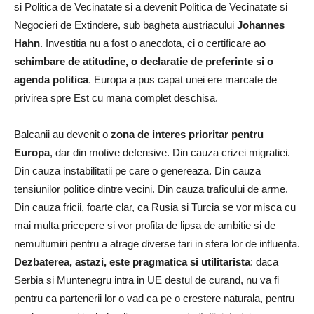
si Politica de Vecinatate si a devenit Politica de Vecinatate si
Negocieri de Extindere, sub bagheta austriacului
Johannes
Hahn
. Investitia nu a fost o anecdota, ci o certificare a
o
schimbare de atitudine, o declaratie de preferinte si o
agenda politica
. Europa a pus capat unei ere marcate de
privirea spre Est cu mana complet deschisa.
Balcanii au devenit o
zona de interes prioritar pentru
Europa
, dar din motive defensive. Din cauza crizei migratiei.
Din cauza instabilitatii pe care o genereaza. Din cauza
tensiunilor politice dintre vecini. Din cauza traficului de arme.
Din cauza fricii, foarte clar, ca Rusia si Turcia se vor misca cu
mai multa pricepere si vor profita de lipsa de ambitie si de
nemultumiri pentru a atrage diverse tari in sfera lor de influenta.
Dezbaterea, astazi, este pragmatica si utilitarista
: daca
Serbia si Muntenegru intra in UE destul de curand, nu va fi
pentru ca partenerii lor o vad ca pe o crestere naturala, pentru