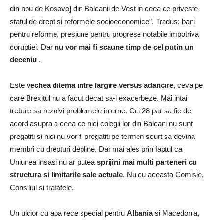
din nou de Kosovo] din Balcanii de Vest in ceea ce priveste
statul de drept si reformele socioeconomice”. Tradus: bani
pentru reforme, presiune pentru progrese notabile impotriva
coruptiei. Dar
nu vor mai fi scaune timp de cel putin un
deceniu
.
Este
vechea dilema intre largire versus adancire
, ceva pe
care Brexitul nu a facut decat sa-l exacerbeze. Mai intai
trebuie sa rezolvi problemele interne. Cei 28 par sa fie de
acord asupra a ceea ce nici colegii lor din Balcani nu sunt
pregatiti si nici nu vor fi pregatiti pe termen scurt sa devina
membri cu drepturi depline. Dar mai ales prin faptul ca
Uniunea insasi nu ar putea
sprijini mai multi parteneri cu
structura si limitarile sale actuale
. Nu cu aceasta Comisie,
Consiliul si tratatele.
Un ulcior cu apa rece special pentru
Albania
si Macedonia,