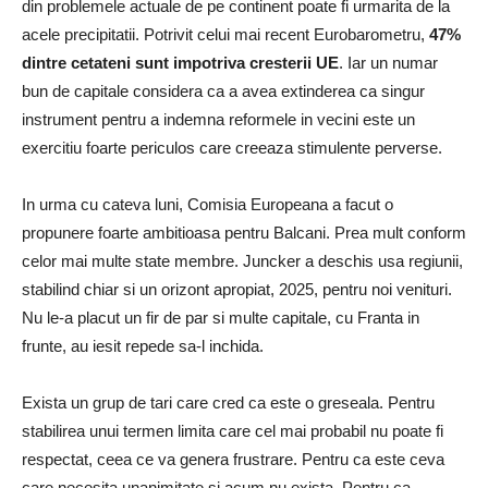
din problemele actuale de pe continent poate fi urmarita de la
acele precipitatii. Potrivit celui mai recent Eurobarometru,
47%
dintre cetateni sunt impotriva cresterii UE
. Iar un numar
bun de capitale considera ca a avea extinderea ca singur
instrument pentru a indemna reformele in vecini este un
exercitiu foarte periculos care creeaza stimulente perverse.
In urma cu cateva luni, Comisia Europeana a facut o
propunere foarte ambitioasa pentru Balcani. Prea mult conform
celor mai multe state membre. Juncker a deschis usa regiunii,
stabilind chiar si un orizont apropiat, 2025, pentru noi venituri.
Nu le-a placut un fir de par si multe capitale, cu Franta in
frunte, au iesit repede sa-l inchida.
Exista un grup de tari care cred ca este o greseala. Pentru
stabilirea unui termen limita care cel mai probabil nu poate fi
respectat, ceea ce va genera frustrare. Pentru ca este ceva
care necesita unanimitate si acum nu exista. Pentru ca