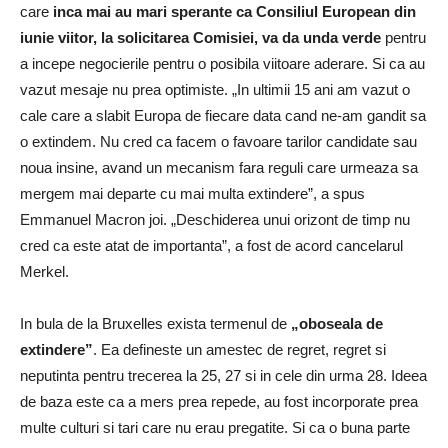
care
inca mai au mari sperante ca Consiliul European din
iunie viitor, la solicitarea Comisiei, va da unda verde
pentru
a incepe negocierile pentru o posibila viitoare aderare. Si ca au
vazut mesaje nu prea optimiste. „In ultimii 15 ani am vazut o
cale care a slabit Europa de fiecare data cand ne-am gandit sa
o extindem. Nu cred ca facem o favoare tarilor candidate sau
noua insine, avand un mecanism fara reguli care urmeaza sa
mergem mai departe cu mai multa extindere”, a spus
Emmanuel Macron joi. „Deschiderea unui orizont de timp nu
cred ca este atat de importanta”, a fost de acord cancelarul
Merkel.
In bula de la Bruxelles exista termenul de
„oboseala de
extindere”
. Ea defineste un amestec de regret, regret si
neputinta pentru trecerea la 25, 27 si in cele din urma 28. Ideea
de baza este ca a mers prea repede, au fost incorporate prea
multe culturi si tari care nu erau pregatite. Si ca o buna parte