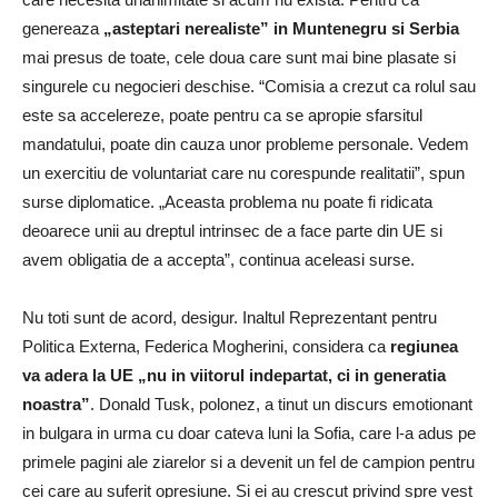
genereaza
„asteptari nerealiste” in Muntenegru si Serbia
mai presus de toate, cele doua care sunt mai bine plasate si
singurele cu negocieri deschise. “Comisia a crezut ca rolul sau
este sa accelereze, poate pentru ca se apropie sfarsitul
mandatului, poate din cauza unor probleme personale. Vedem
un exercitiu de voluntariat care nu corespunde realitatii”, spun
surse diplomatice. „Aceasta problema nu poate fi ridicata
deoarece unii au dreptul intrinsec de a face parte din UE si
avem obligatia de a accepta”, continua aceleasi surse.
Nu toti sunt de acord, desigur. Inaltul Reprezentant pentru
Politica Externa, Federica Mogherini, considera ca
regiunea
va adera la UE „nu in viitorul indepartat, ci in generatia
noastra”
. Donald Tusk, polonez, a tinut un discurs emotionant
in bulgara in urma cu doar cateva luni la Sofia, care l-a adus pe
primele pagini ale ziarelor si a devenit un fel de campion pentru
cei care au suferit opresiune. Si ei au crescut privind spre vest