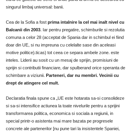
singurul limbaj universal: banii.
Cea de la Sofia a fost
prima intalnire la cel mai inalt nivel cu
Balcanii din 2003
. Iar pentru pregatire, schimburile si rezolutia
comuna a celor 28 (acceptat de Spania dar in schimbul ei fiind
doar din UE, si nu impreuna cu celelalte sase din aceleasi
motive politice).ticas) tot ceea ce separa ambele zone. este
inteles. Liderii au sosit cu un mesaj de sprijin, promisiuni de
sprijin si contributii financiare, dar spulberand orice speranta de
schimbare a viziunii.
Parteneri, dar nu membri. Vecinii cu
drept de atingere cel mult.
Declaratia finala spune ca „UE este hotarata sa-si consolideze
si sa-si intensifice actiunea la toate nivelurile pentru a sprijini
transformarea politica, economica si sociala a regiunii, in
special printr-o asistenta mai mare bazata pe progresele
concrete ale partenerilor [nu pune tari la insistentele Spaniei,