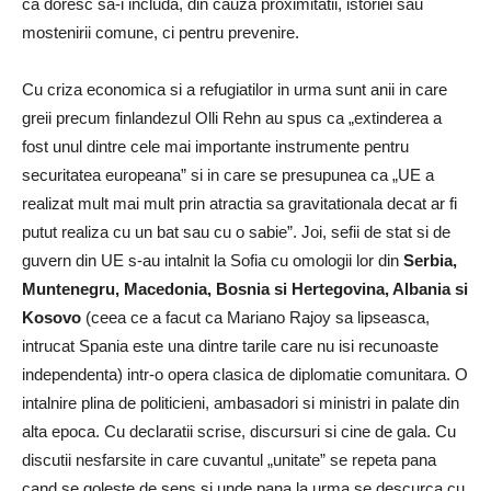
ca doresc sa-i includa, din cauza proximitatii, istoriei sau
mostenirii comune, ci pentru prevenire.
Cu criza economica si a refugiatilor in urma sunt anii in care
greii precum finlandezul Olli Rehn au spus ca „extinderea a
fost unul dintre cele mai importante instrumente pentru
securitatea europeana” si in care se presupunea ca „UE a
realizat mult mai mult prin atractia sa gravitationala decat ar fi
putut realiza cu un bat sau cu o sabie”. Joi, sefii de stat si de
guvern din UE s-au intalnit la Sofia cu omologii lor din
Serbia,
Muntenegru, Macedonia, Bosnia si Hertegovina, Albania si
Kosovo
(ceea ce a facut ca Mariano Rajoy sa lipseasca,
intrucat Spania este una dintre tarile care nu isi recunoaste
independenta) intr-o opera clasica de diplomatie comunitara. O
intalnire plina de politicieni, ambasadori si ministri in palate din
alta epoca. Cu declaratii scrise, discursuri si cine de gala. Cu
discutii nesfarsite in care cuvantul „unitate” se repeta pana
cand se goleste de sens si unde pana la urma se descurca cu