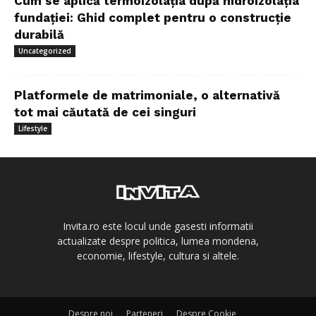
Cum se aplică termoizolația după hidroizolația
fundației: Ghid complet pentru o construcție
durabilă
Uncategorized
Platformele de matrimoniale, o alternativă
tot mai căutată de cei singuri
Lifestyle
Invita.ro este locul unde gasesti informatii
actualizate despre politica, lumea mondena,
economie, lifestyle, cultura si altele.
Despre noi
Parteneri
Despre Cookie