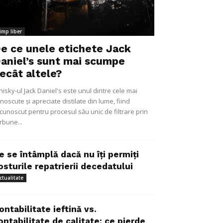
imp liber
e ce unele etichete Jack
aniel’s sunt mai scumpe
ecât altele?
isky-ul Jack Daniel's este unul dintre cele mai
noscute și apreciate distilate din lume, fiind
cunoscut pentru procesul său unic de filtrare prin
rbune...
e se întâmplă dacă nu îți permiți
osturile repatrierii decedatului
ctualitate
ontabilitate ieftină vs.
ontabilitate de calitate: ce pierde