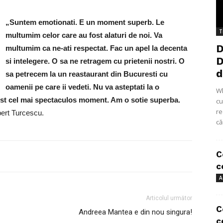
„Suntem emotionati. E un moment superb. Le
T
multumim celor care au fost alaturi de noi. Va
D
multumim ca ne-ati respectat. Fac un apel la decenta
D
si intelegere. O sa ne retragem cu prietenii nostri. O
d
sa petrecem la un reastaurant din Bucuresti cu
oamenii pe care ii vedeti. Nu va asteptati la o
Wh
ost cel mai spectaculos moment. Am o sotie superba.
cu
re
bert Turcescu.
că
C
c
A
Articolul următor
C
Andreea Mantea e din nou singura!
c