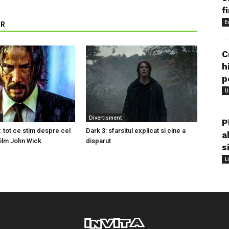
f
E
OR
C
h
p
U
Divertisment
P
: tot ce stim despre cel
Dark 3: sfarsitul explicat si cine a
a
film John Wick
disparut
s
L