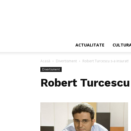
ACTUALITATE
CULTUR
Acasă
Divertisment
Robert Turcescu s-a insurat!
Divertisment
Robert Turcescu 