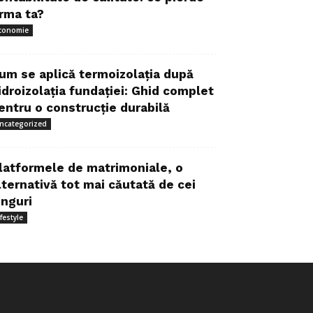
irma ta?
conomie
um se aplică termoizolația după
idroizolația fundației: Ghid complet
entru o construcție durabilă
ncategorized
latformele de matrimoniale, o
lternativă tot mai căutată de cei
inguri
ifestyle