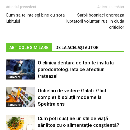
Articolul precedent
Articolul următor
Cum sa te intelegi bine cu sora
Sarbii bosniaci onoreaza
iubitului
luptatorii voluntari rusi in ciuda
criticilor
ARTICOLE SIMILARE
DE LA ACELAȘI AUTOR
O clinica dentara de top te invita la
parodontolog. Iata ce afectiuni
trateaza!
Sanatate
Ochelari de vedere Galați: Ghid
complet & soluții moderne la
Spektralens
Sanatate
Cum poți susține un stil de viață
sănătos cu o alimentație conștientă?