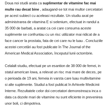
Doua noi studii arata ca
suplimentar de vitamine fac mai
multe rau decat bine
, adaugand-se tot mai multor cercetatori
pe acest subiect cu aceleasi rezultate.
Un studiu axat pe
administrarea de vitamina E si selenium, efectuat in randul a
35 000 de barbati, a aratat ca cei care consuma aceste
suplimente se confruntau cu un risc utilizator mai ridicat de a
face cancer la prostata, fata de cei care nu le luau .
Concluziile
acestei cercetări au fost publicate în The Journal of the
American Medical Association, începutul lunii octombrie.
Celalalt studiu, efectuat pe un esantion de 38 000 de femei, in
statul american Iowa, a relevat un risc mai mare de deces, pe
o perioada de 19 ani, femeia in varsta care luau multivitamine
si alte suplimente.
Studiul a fost publicat în Arhivele Medicinii
Interne.
Rezultatele celor doi cercetatori demonstreaza inca o
data ca dozele mari de vitamine nu sunt eficiente in prevenirea
unor boli, ci dimpotriva.