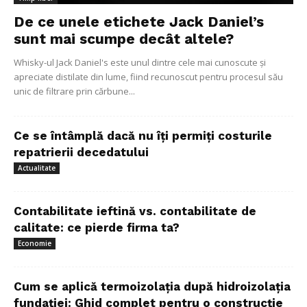
De ce unele etichete Jack Daniel’s
sunt mai scumpe decât altele?
Whisky-ul Jack Daniel's este unul dintre cele mai cunoscute și
apreciate distilate din lume, fiind recunoscut pentru procesul său
unic de filtrare prin cărbune...
Ce se întâmplă dacă nu îți permiți costurile
repatrierii decedatului
Actualitate
Contabilitate ieftină vs. contabilitate de
calitate: ce pierde firma ta?
Economie
Cum se aplică termoizolația după hidroizolația
fundației: Ghid complet pentru o construcție