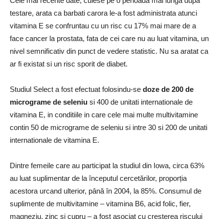
Cele mai recente date, culese pe o perioada mai lunga dupa
testare, arata ca barbati carora le-a fost administrata atunci
vitamina E se confruntau cu un risc cu 17% mai mare de a
face cancer la prostata, fata de cei care nu au luat vitamina, un
nivel semnificativ din punct de vedere statistic.
Nu sa aratat ca
ar fi existat si un risc sporit de diabet.
Studiul Select a fost efectuat folosindu-se
doze de 200 de
micrograme de seleniu
si 400 de unitati internationale de
vitamina E, in conditiile in care cele mai multe multivitamine
contin 50 de micrograme de seleniu si intre 30 si 200 de unitati
internationale de vitamina E.
Dintre femeile care au participat la studiul din Iowa, circa 63%
au luat suplimentar de la începutul cercetărilor, proporția
acestora urcand ulterior, până în 2004, la 85%.
Consumul de
suplimente de multivitamine – vitamina B6, acid folic, fier,
magneziu, zinc si cupru – a fost asociat cu cresterea riscului