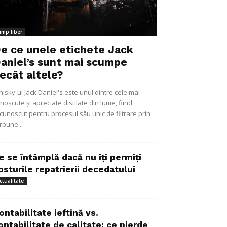
imp liber
e ce unele etichete Jack
aniel’s sunt mai scumpe
ecât altele?
isky-ul Jack Daniel's este unul dintre cele mai
noscute și apreciate distilate din lume, fiind
cunoscut pentru procesul său unic de filtrare prin
rbune...
e se întâmplă dacă nu îți permiți
osturile repatrierii decedatului
ctualitate
ontabilitate ieftină vs.
ontabilitate de calitate: ce pierde