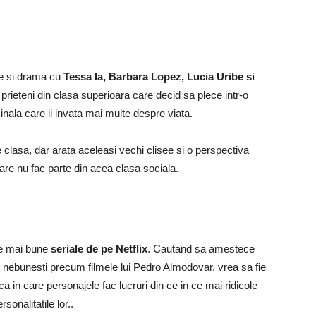
e si drama cu
Tessa Ia, Barbara Lopez, Lucia Uribe si
prieteni din clasa superioara care decid sa plece intr-o
nala care ii invata mai multe despre viata.
clasa, dar arata aceleasi vechi clisee si o perspectiva
care nu fac parte din acea clasa sociala.
ele mai bune
seriale de pe Netflix
. Cautand sa amestece
i nebunesti precum filmele lui Pedro Almodovar, vrea sa fie
a in care personajele fac lucruri din ce in ce mai ridicole
rsonalitatile lor..