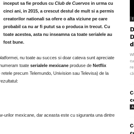
inceput sa fie produs cu
Club de Cuervos
in urma cu
cinci ani, in 2015, a crescut destul de mult si a permis
creatorilor nationali sa ofere o alta viziune pe care
T
probabil ca nu ar fi putut sa o produca in trecut. Cu
D
toate acestea, asta nu inseamna ca toate serialele au
D
fost bune.
d
Wh
e platformei, nu toate au succes si doar cateva sunt apreciate
cu
a enumeram toate
serialele mexicane
produse de
Netflix
re
de retele precum Telemundo, Univision sau Televisa) de la
că
ezultatul:
C
c
A
show-urilor mexicane, dar aceasta este cu siguranta una dintre
C
c