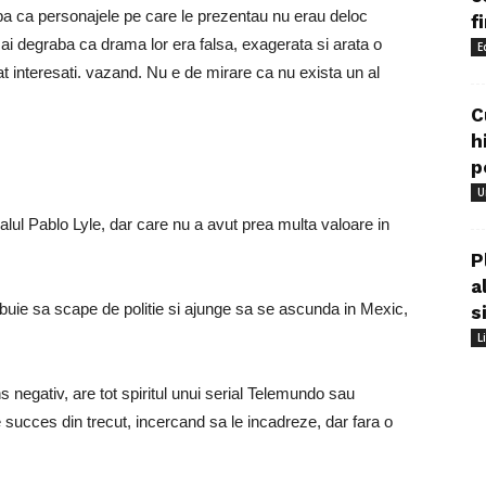
aba ca personajele pe care le prezentau nu erau deloc
f
 mai degraba ca drama lor era falsa, exagerata si arata o
E
at interesati. vazand. Nu e de mirare ca nu exista un al
C
h
p
U
lul Pablo Lyle, dar care nu a avut prea multa valoare in
P
a
ebuie sa scape de politie si ajunge sa se ascunda in Mexic,
s
L
s negativ, are tot spiritul unui serial Telemundo sau
 succes din trecut, incercand sa le incadreze, dar fara o