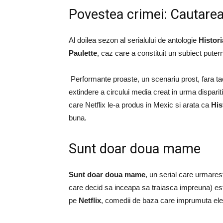
Povestea crimei: Cautare
Al doilea sezon al serialului de antologie
Histor
Paulette
, caz care a constituit un subiect puter
Performante proaste, un scenariu prost, fara ta
extindere a circului media creat in urma disparit
care Netflix le-a produs in Mexic si arata ca
His
buna.
Sunt doar doua mame
Sunt doar doua mame
, un serial care urmares
care decid sa inceapa sa traiasca impreuna) est
pe
Netflix
, comedii de baza care imprumuta elem