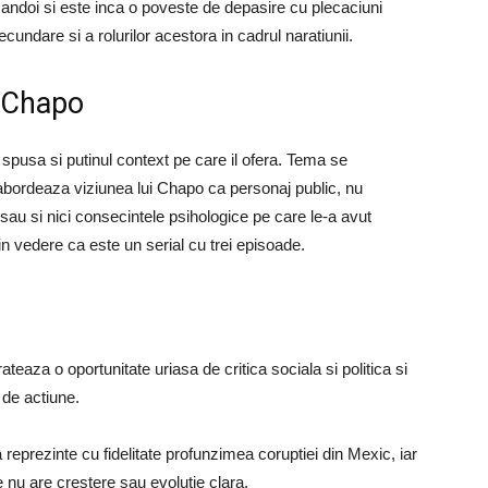
mandoi si este inca o poveste de depasire cu plecaciuni
cundare si a rolurilor acestora in cadrul naratiunii.
 Chapo
 spusa si putinul context pe care il ofera. Tema se
 abordeaza viziunea lui Chapo ca personaj public, nu
au si nici consecintele psihologice pe care le-a avut
 in vedere ca este un serial cu trei episoade.
ateaza o oportunitate uriasa de critica sociala si politica si
 de actiune.
 reprezinte cu fidelitate profunzimea coruptiei din Mexic, iar
e nu are crestere sau evolutie clara.