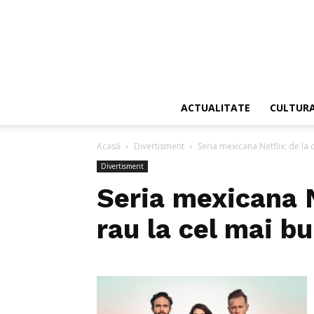
ACTUALITATE
CULTUR
Acasă
Divertisment
Seria mexicana Netflix: de la 
Divertisment
Seria mexicana N
rau la cel mai b