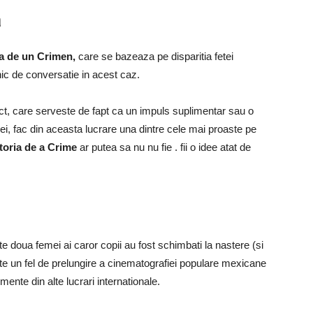
a
ia de un Crimen,
care se bazeaza pe disparitia fetei
nic de conversatie in acest caz.
ct, care serveste de fapt ca un impuls suplimentar sau o
iei, fac din aceasta lucrare una dintre cele mai proaste pe
toria de a Crime
ar putea sa nu nu fie . fii o idee atat de
te doua femei ai caror copii au fost schimbati la nastere (si
e un fel de prelungire a cinematografiei populare mexicane
ente din alte lucrari internationale.