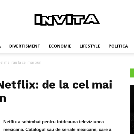
Invita
A
DIVERTISMENT
ECONOMIE
LIFESTYLE
POLITICA
cel mai rau la cel mai bun
etflix: de la cel mai
un
Netflix a schimbat pentru totdeauna televiziunea
mexicana. Catalogul sau de seriale mexicane, care a