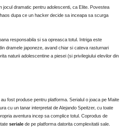
in jocul dramatic pentru adolescenti, ca Elite. Povestea
in haos dupa ce un hacker decide sa inceapa sa scurga
ana responsabila si sa opreasca totul. Intriga este
in dramele japoneze, avand chiar si cateva rasturnari
ta naturii adolescentine a piesei (si privilegiului elevilor din
u fost produse pentru platforma. Serialul o joaca pe Maite
ura cu un tanar interpretat de Alejando Speitzer, cu toate
i propria aventura incep sa complice totul. Coprodus de
utate
seriale
de pe platforma datorita complexitatii sale.