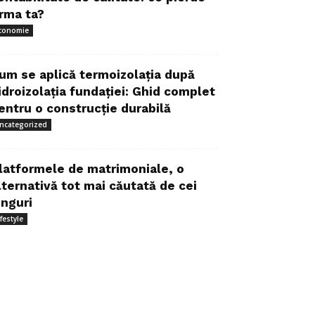
irma ta?
conomie
um se aplică termoizolația după
idroizolația fundației: Ghid complet
entru o construcție durabilă
ncategorized
latformele de matrimoniale, o
lternativă tot mai căutată de cei
inguri
ifestyle