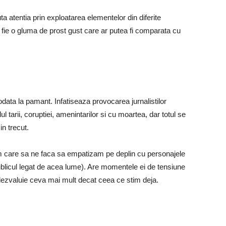
 atentia prin exploatarea elementelor din diferite
a fie o gluma de prost gust care ar putea fi comparata cu
odata la pamant. Infatiseaza provocarea jurnalistilor
ul tarii, coruptiei, amenintarilor si cu moartea, dar totul se
in trecut.
sm care sa ne faca sa empatizam pe deplin cu personajele
ublicul legat de acea lume). Are momentele ei de tensiune
dezvaluie ceva mai mult decat ceea ce stim deja.