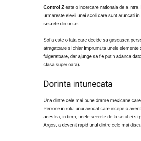
Control Z
este o incercare nationala de a intra 
urmareste elevii unei scoli care sunt aruncati 
secrete din orice.
Sofia este o fata care decide sa gaseasca perso
atragatoare si chiar imprumuta unele elemente d
fulgeratoare, dar ajunge sa fie putin adanca datori
clasa superioara).
Dorinta intunecata
Una dintre cele mai bune drame mexicane care a
Perrone in rolul unui avocat care incepe o avent
acestea, in timp, unele secrete de la sotul ei s
Argos, a devenit rapid unul dintre cele mai disc