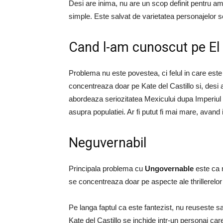
Desi are inima, nu are un scop definit pentru a
simple. Este salvat de varietatea personajelor se
Cand l-am cunoscut pe El
Problema nu este povestea, ci felul in care este
concentreaza doar pe Kate del Castillo si, desi
abordeaza seriozitatea Mexicului dupa Imperiul s
asupra populatiei. Ar fi putut fi mai mare, avand
Neguvernabil
Principala problema cu
Ungovernable
este ca r
se concentreaza doar pe aspecte ale thrillerelor
Pe langa faptul ca este fantezist, nu reuseste sa
Kate del Castillo se inchide intr-un personaj car