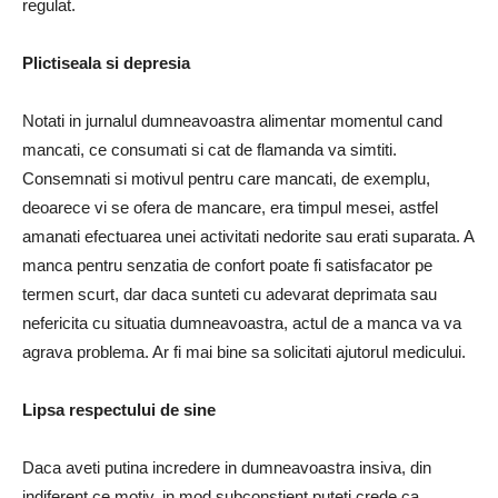
regulat.
Plictiseala si depresia
Notati in jurnalul dum­neavoastra alimentar momentul cand
mancati, ce consumati si cat de flamanda va simtiti.
Consemnati si motivul pentru care mancati, de exemplu,
deoarece vi se ofera de mancare, era timpul mesei, astfel
amanati efectuarea unei activitati nedorite sau erati suparata. A
manca pentru senzatia de con­fort poate fi satisfacator pe
termen scurt, dar daca sunteti cu adevarat deprimata sau
nefericita cu situatia dumneavoastra, actul de a manca va va
agrava problema. Ar fi mai bine sa solicitati aju­torul medicului.
Lipsa respectului de sine
Daca aveti putina incredere in dumneavoastra insiva, din
indiferent ce motiv, in mod subconstient puteti crede ca