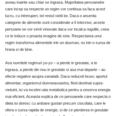
aveau inainte sau chiar se ingrasa. Majori­tatea persoanelor
care incep sa respecte un regim vor continua sa faca acest
lucru, cu intreruperi, tot restul vietii lor. Daca o anumita
categorie de alimente sunt considerate a fi interzise, aceste
persoane se vor simti vinovate daca vor incalca regulile, ceea
ce le induce o proasta imagine de sine. Respectarea unui
regim transforma alimentele intr-un dusman, nu intr-o sursa de
hrana si de bine.
Asa numitele regimuri yo-yo – a pierde in greutate, a te
ingrasa, a pierde din nou in greutate si asa mai departe – au
efecte negative asupra sa­natatii. Daca reduceti brusc aportul
alimentar, organismul dumneavoastra, fiind destinat supra­
vietuirii, isi va incetini rata metabolica pentru a onserva energia
mai eficient. Aceasta explica de ce persoanele care respecta o
dieta isi doresc cu ar­doare gustari precum ciocolata, care le
ofera o sursa rapida de energie, si de ce pierderea in greutate