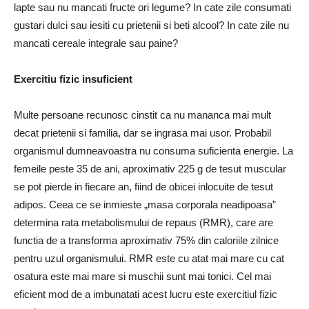
lapte sau nu mancati fructe ori legume? In cate zile consumati
gustari dulci sau iesiti cu prietenii si beti alcool? In cate zile nu
mancati cereale integrale sau paine?
Exercitiu fizic insuficient
Multe persoane recunosc cinstit ca nu mananca mai mult
decat prietenii si familia, dar se ingrasa mai usor. Probabil
organismul dumneavoastra nu consuma suficienta energie. La
femeile peste 35 de ani, aproximativ 225 g de tesut muscular
se pot pierde in fiecare an, fiind de obicei inlocuite de tesut
adipos. Ceea ce se inmieste „masa corporala neadipoasa”
determina rata metabolismului de repaus (RMR), care are
functia de a transforma aproximativ 75% din caloriile zilnice
pentru uzul organismului. RMR este cu atat mai mare cu cat
osatura este mai mare si muschii sunt mai tonici. Cel mai
eficient mod de a imbunatati acest lucru este exercitiul fizic