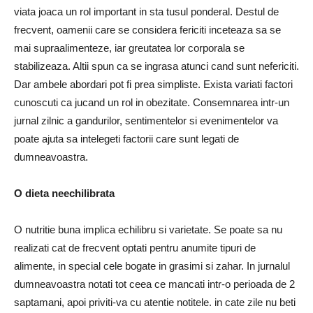
viata joaca un rol important in sta tusul ponderal. Destul de
frecvent, oamenii care se con­sidera fericiti inceteaza sa se
mai supraalimenteze, iar greutatea lor corporala se
stabilizeaza. Altii spun ca se ingrasa atunci cand sunt nefericiti.
Dar ambele abordari pot fi prea simpliste. Exista variati factori
cunoscuti ca jucand un rol in obezitate. Con­semnarea intr-un
jurnal zilnic a gandurilor, senti­mentelor si evenimentelor va
poate ajuta sa inte­legeti factorii care sunt legati de
dumneavoastra.
O dieta neechilibrata
O nutritie buna implica echilibru si varietate. Se poate sa nu
realizati cat de frecvent optati pentru anumite tipuri de
alimente, in special cele bogate in grasimi si zahar. In jurnalul
dumneavoastra notati tot ceea ce mancati intr-o perioada de 2
saptamani, apoi priviti-va cu atentie notitele. in cate zile nu beti