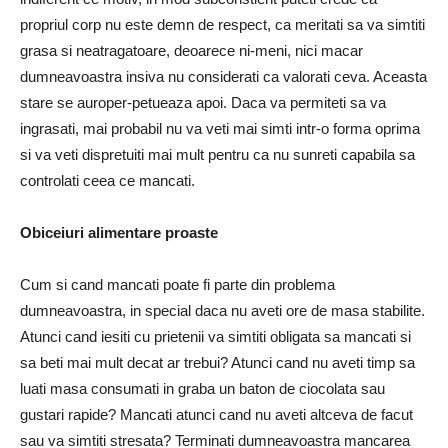
propriul corp nu este demn de respect, ca meritati sa va simtiti
grasa si neatragatoare, deoarece ni-meni, nici macar
dumneavoastra insiva nu consi­derati ca valorati ceva. Aceasta
stare se auroper-petueaza apoi. Daca va permiteti sa va
ingrasati, mai probabil nu va veti mai simti intr-o forma oprima
si va veti dispretuiti mai mult pentru ca nu sunreti capabila sa
controlati ceea ce mancati.
Obiceiuri alimentare proaste
Cum si cand mancati poate fi parte din problema
dumneavoas­tra, in special daca nu aveti ore de masa stabilite.
Atunci cand iesiti cu prietenii va simtiti obligata sa mancati si
sa beti mai mult decat ar trebui? Atunci cand nu aveti timp sa
luati masa consumati in graba un baton de ciocolata sau
gustari rapide? Mancati atunci cand nu aveti altceva de facut
sau va simtiti stresata? Terminati dumneavoastra man­carea