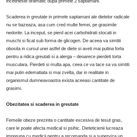
incetineste dramatic dupa primele 2 saptamani.
Scaderea in greutate in primele saptamani ale dietelor radicale
nu se bazeaza, asa cum cred multe femei, pe grasimile
nedorite. La inceput, se pierd acei carbohidrati stocati in
muschi si ficat sub forma de glicogen. De aceea va simtiti
obosita in cursul unei astfel de diete si aveti mai putina forta
pentru a ridica greutati si a alerga – deoarece pier­deti torta
musculara. Pierdeti si multa apa, ceea ce va tace sa va simtiti
mai putin edematiata si mai zvelta, dar in realitate in
organismul dumnea­voastra exista aceeasi cantitate de
grasimi.
Obezitatea si scaderea in greutate
Femeile obeze prezinta o cantitate excesiva de tesut gras,
care le poate afecta medical si psi­hic. Dieteticienii lucreaza
impreuna cu me­dicii pentru a recomanda si a superviza un