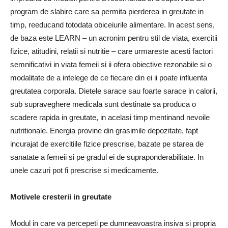
program de slabire care sa permita pierderea in greutate in
timp, reeducand totodata obiceiurile alimentare. In acest sens,
de baza este LEARN – un acronim pentru stil de viata, exercitii
fizice, atitudini, relatii si nutri­tie – care urmareste acesti factori
semnifica­tivi in viata femeii si ii ofera obiective rezona­bile si o
modalitate de a intelege de ce fiecare din ei ii poate influenta
greutatea corporala. Dietele sarace sau foarte sarace in calorii,
sub supraveghere medicala sunt destinate sa produca o
scadere rapida in greutate, in acelasi timp mentinand nevoile
nutritionale. Energia provine din grasimile depozitate, fapt
incurajat de exercitiile fizice prescrise, bazate pe starea de
sanatate a femeii si pe gradul ei de supraponderabilitate. In
unele cazuri pot fi prescrise si medicamente.
Motivele cresterii in greutate
Modul in care va percepeti pe dumneavoastra insiva si propria