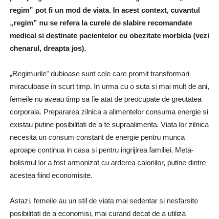
regim” pot fi un mod de viata. In acest context, cuvantul
„regim” nu se refera la curele de slabire recomandate
medical si destinate pacientelor cu obezitate morbida (vezi
chenarul, dreapta jos).
„Regimurile” dubioase sunt cele care promit trans­formari
miraculoase in scurt timp. In urma cu o suta si mai mult de ani,
femeile nu aveau timp sa fie atat de preocupate de greutatea
corporala. Prepararea zilnica a alimentelor con­suma energie si
existau putine posibilitati de a te supraalimenta. Viata lor zilnica
necesita un con­sum constant de energie pentru munca
aproape continua in casa si pentru ingrijirea familiei. Meta­
bolismul lor a fost armonizat cu arderea caloriilor, putine dintre
acestea fiind economisite.
Astazi, femeile au un stil de viata mai sedentar si nesfarsite
posibilitati de a economisi, mai curand decat de a utiliza