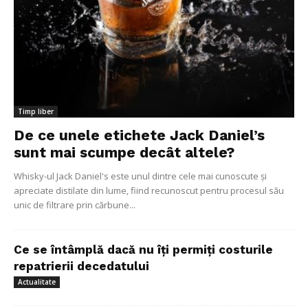
Timp liber
De ce unele etichete Jack Daniel’s
sunt mai scumpe decât altele?
Whisky-ul Jack Daniel's este unul dintre cele mai cunoscute și
apreciate distilate din lume, fiind recunoscut pentru procesul său
unic de filtrare prin cărbune...
Ce se întâmplă dacă nu îți permiți costurile
repatrierii decedatului
Actualitate