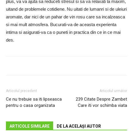
plus, va va ajuta sa reduceti stresul si sa va relaxati la maxim,
uitand de problemele cotidiene. Nu uitati de lumanri si de uleiuri
aromate, dar nici de un pahar de vin rosu care sa incalzeasca
si mai mult atmosfera. Bucurati-va de aceasta experienta
intima si asigurati-va ca o puneti in practica din ce in ce mai
des.
Articolul precedent
Articolul următor
Ce nu trebuie sa iti lipseasca
239 Citate Despre Zambet
pentru o casa organizata
Care iti vor schimba viata
ARTICOLE SIMILARE
DE LA ACELAȘI AUTOR