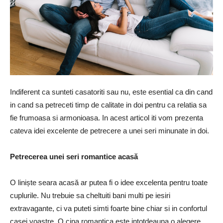
Indiferent ca sunteti casatoriti sau nu, este esential ca din cand
in cand sa petreceti timp de calitate in doi pentru ca relatia sa
fie frumoasa si armonioasa. In acest articol iti vom prezenta
cateva idei excelente de petrecere a unei seri minunate in doi.
Petrecerea unei seri romantice acasă
O liniște seara acasă ar putea fi o idee excelenta pentru toate
cuplurile. Nu trebuie sa cheltuiti bani multi pe iesiri
extravagante, ci va puteti simti foarte bine chiar si in confortul
casei voastre. O cina romantica este intotdeauna o alegere