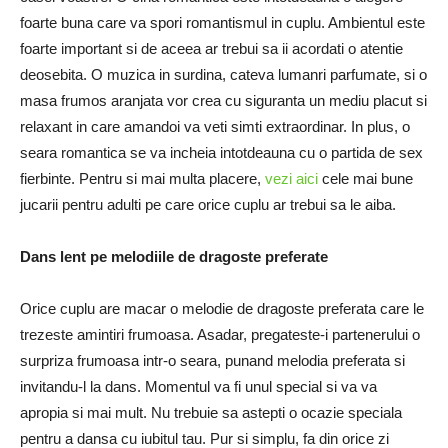
foarte buna care va spori romantismul in cuplu. Ambientul este
foarte important si de aceea ar trebui sa ii acordati o atentie
deosebita. O muzica in surdina, cateva lumanri parfumate, si o
masa frumos aranjata vor crea cu siguranta un mediu placut si
relaxant in care amandoi va veti simti extraordinar. In plus, o
seara romantica se va incheia intotdeauna cu o partida de sex
fierbinte. Pentru si mai multa placere,
vezi aici
cele mai bune
jucarii pentru adulti pe care orice cuplu ar trebui sa le aiba.
Dans lent pe melodiile de dragoste preferate
Orice cuplu are macar o melodie de dragoste preferata care le
trezeste amintiri frumoasa. Asadar, pregateste-i partenerului o
surpriza frumoasa intr-o seara, punand melodia preferata si
invitandu-l la dans. Momentul va fi unul special si va va
apropia si mai mult. Nu trebuie sa astepti o ocazie speciala
pentru a dansa cu iubitul tau. Pur si simplu, fa din orice zi