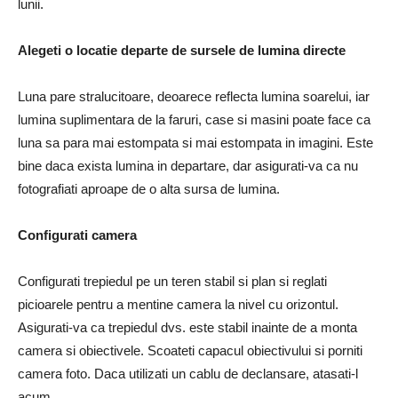
lunii.
Alegeti o locatie departe de sursele de lumina directe
Luna pare stralucitoare, deoarece reflecta lumina soarelui, iar
lumina suplimentara de la faruri, case si masini poate face ca
luna sa para mai estompata si mai estompata in imagini. Este
bine daca exista lumina in departare, dar asigurati-va ca nu
fotografiati aproape de o alta sursa de lumina.
Configurati camera
Configurati trepiedul pe un teren stabil si plan si reglati
picioarele pentru a mentine camera la nivel cu orizontul.
Asigurati-va ca trepiedul dvs. este stabil inainte de a monta
camera si obiectivele. Scoateti capacul obiectivului si porniti
camera foto. Daca utilizati un cablu de declansare, atasati-l
acum.