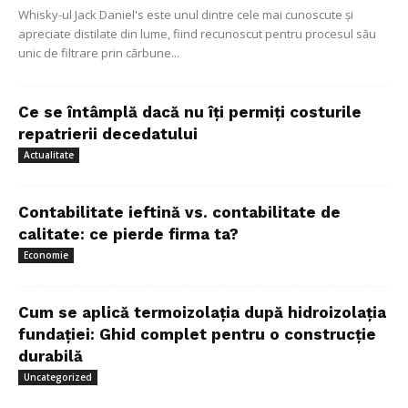
Whisky-ul Jack Daniel's este unul dintre cele mai cunoscute și
apreciate distilate din lume, fiind recunoscut pentru procesul său
unic de filtrare prin cărbune...
Ce se întâmplă dacă nu îți permiți costurile
repatrierii decedatului
Actualitate
Contabilitate ieftină vs. contabilitate de
calitate: ce pierde firma ta?
Economie
Cum se aplică termoizolația după hidroizolația
fundației: Ghid complet pentru o construcție
durabilă
Uncategorized