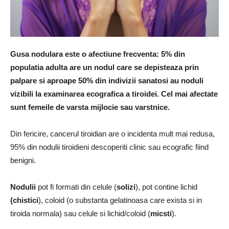
Gusa nodulara este o afectiune frecventa: 5% din
populatia adulta are un nodul care se depisteaza prin
palpare si aproape 50% din indivizii sanatosi au noduli
vizibili la examinarea ecografica a tiroidei. Cel mai afectate
sunt femeile de varsta mijlocie sau varstnice.
Din fericire, cancerul tiroidian are o incidenta mult mai redusa,
95% din nodulii tiroidieni descoperiti clinic sau ecografic fiind
benigni.
Nodulii
pot fi formati din celule (
solizi
), pot contine lichid
(chistici
), coloid (o substanta gelatinoasa care exista si in
tiroida normala) sau celule si lichid/coloid (
micsti
).