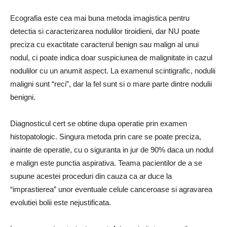
Ecografia este cea mai buna metoda imagistica pentru
detectia si caracterizarea nodulilor tiroidieni, dar
NU
poate
preciza cu exactitate caracterul benign sau malign al unui
nodul, ci poate indica doar suspiciunea de malignitate in cazul
nodulilor cu un anumit aspect. La examenul scintigrafic, nodulii
maligni sunt “reci”, dar la fel sunt si o mare parte dintre nodulii
benigni.
Diagnosticul cert se obtine dupa operatie prin examen
histopatologic. Singura metoda prin care se poate preciza,
inainte de operatie, cu o siguranta in jur de 90% daca un nodul
e malign este punctia aspirativa. Teama pacientilor de a se
supune acestei proceduri din cauza ca ar duce la
“imprastierea” unor eventuale celule canceroase si agravarea
evolutiei bolii este
nejustificata
.