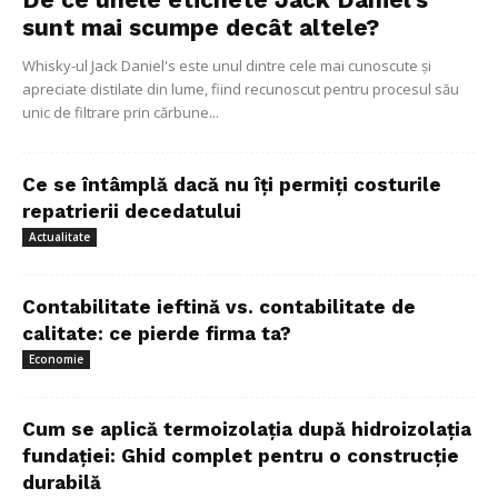
sunt mai scumpe decât altele?
Whisky-ul Jack Daniel's este unul dintre cele mai cunoscute și
apreciate distilate din lume, fiind recunoscut pentru procesul său
unic de filtrare prin cărbune...
Ce se întâmplă dacă nu îți permiți costurile
repatrierii decedatului
Actualitate
Contabilitate ieftină vs. contabilitate de
calitate: ce pierde firma ta?
Economie
Cum se aplică termoizolația după hidroizolația
fundației: Ghid complet pentru o construcție
durabilă