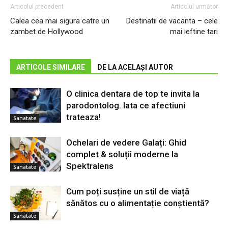
Articolul precedent
Articolul următor
Calea cea mai sigura catre un
Destinatii de vacanta – cele
zambet de Hollywood
mai ieftine tari
ARTICOLE SIMILARE
DE LA ACELAȘI AUTOR
O clinica dentara de top te invita la
parodontolog. Iata ce afectiuni
trateaza!
Sanatate
Ochelari de vedere Galați: Ghid
complet & soluții moderne la
Spektralens
Sanatate
Cum poți susține un stil de viață
sănătos cu o alimentație conștientă?
Sanatate