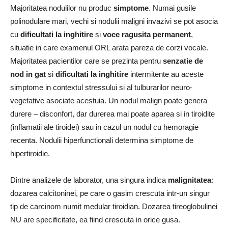
Majoritatea nodulilor nu produc
simptome
. Numai gusile
polinodulare mari, vechi si nodulii maligni invazivi se pot asocia
cu
dificultati la inghitire
si
voce ragusita
permanent
,
situatie in care examenul ORL arata pareza de corzi vocale.
Majoritatea pacientilor care se prezinta pentru
senzatie de
nod in gat
si
dificultati la inghitire
intermitente au aceste
simptome in contextul stressului si al tulburarilor neuro-
vegetative asociate acestuia. Un nodul malign poate genera
durere – disconfort, dar durerea mai poate aparea si in tiroidite
(inflamatii ale tiroidei) sau in cazul un nodul cu hemoragie
recenta. Nodulii hiperfunctionali determina simptome de
hipertiroidie.
Dintre analizele de laborator, una singura indica
malignitatea
:
dozarea
calcitoninei
, pe care o gasim crescuta intr-un singur
tip de carcinom numit medular tiroidian. Dozarea tireoglobulinei
NU
are specificitate, ea fiind crescuta in orice gusa.