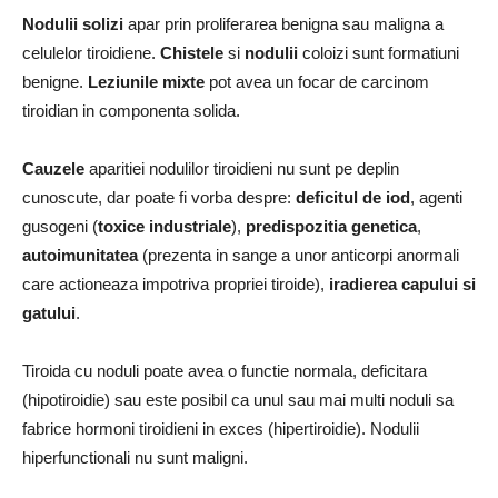
Nodulii solizi
apar prin proliferarea benigna sau maligna a
celulelor tiroidiene.
Chistele
si
nodulii
coloizi sunt formatiuni
benigne.
Leziunile
mixte
pot avea un focar de carcinom
tiroidian in componenta solida.
Cauzele
aparitiei nodulilor tiroidieni nu sunt pe deplin
cunoscute, dar poate fi vorba despre:
deficitul de iod
, agenti
gusogeni (
toxice industriale
),
predispozitia genetica
,
autoimunitatea
(prezenta in sange a unor anticorpi anormali
care actioneaza impotriva propriei tiroide),
iradierea capului si
gatului
.
Tiroida cu noduli poate avea o functie normala, deficitara
(hipotiroidie) sau este posibil ca unul sau mai multi noduli sa
fabrice hormoni tiroidieni in exces (hipertiroidie). Nodulii
hiperfunctionali nu sunt maligni.