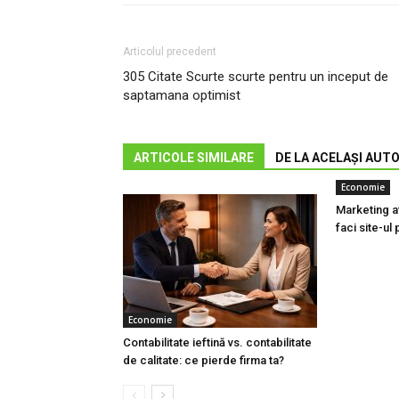
Articolul precedent
305 Citate Scurte scurte pentru un inceput de
saptamana optimist
ARTICOLE SIMILARE
DE LA ACELAȘI AUT
Economie
Marketing af
faci site-ul 
Economie
Contabilitate ieftină vs. contabilitate
de calitate: ce pierde firma ta?