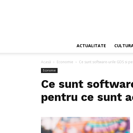
ACTUALITATE
CULTUR
Acasă
Economie
Ce sunt software-urile GDS si pe
Economie
Ce sunt softwar
pentru ce sunt 