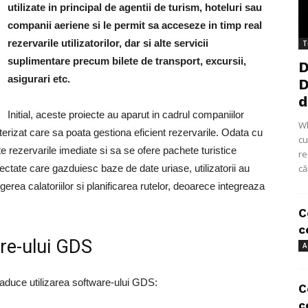
utilizate in principal de agentii de turism, hoteluri sau
companii aeriene si le permit sa acceseze in timp real
rezervarile utilizatorilor, dar si alte servicii
T
suplimentare precum bilete de transport, excursii,
D
asigurari etc.
D
d
Initial, aceste proiecte au aparut in cadrul companiilor
Wh
izat care sa poata gestiona eficient rezervarile. Odata cu
cu
ate rezervarile imediate si sa se ofere pachete turistice
re
ectate care gazduiesc baze de date uriase, utilizatorii au
că
gerea calatoriilor si planificarea rutelor, deoarece integreaza
C
c
are-ului GDS
A
 aduce utilizarea software-ului GDS:
C
c