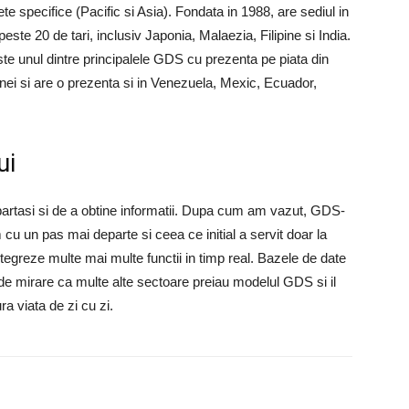
e specifice (Pacific si Asia). Fondata in 1988, are sediul in
este 20 de tari, inclusiv Japonia, Malaezia, Filipine si India.
ste unul dintre principalele GDS cu prezenta pe piata din
inei si are o prezenta si in Venezuela, Mexic, Ecuador,
ui
mpartasi si de a obtine informatii. Dupa cum am vazut, GDS-
m cu un pas mai departe si ceea ce initial a servit doar la
ntegreze multe mai multe functii in timp real. Bazele de date
e de mirare ca multe alte sectoare preiau modelul GDS si il
a viata de zi cu zi.