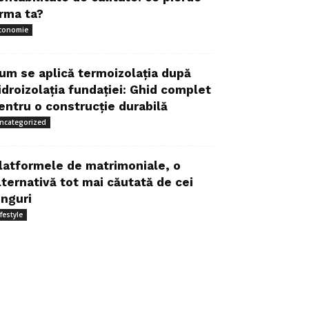
irma ta?
conomie
um se aplică termoizolația după
idroizolația fundației: Ghid complet
entru o construcție durabilă
ncategorized
latformele de matrimoniale, o
lternativă tot mai căutată de cei
inguri
ifestyle