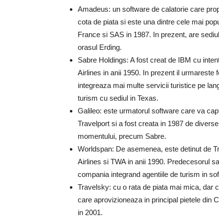
Amadeus: un software de calatorie care propu
cota de piata si este una dintre cele mai popu
France si SAS in 1987. In prezent, are sediul
orasul Erding.
Sabre Holdings: A fost creat de IBM cu intent
Airlines in anii 1950. In prezent il urmares
integreaza mai multe servicii turistice pe lan
turism cu sediul in Texas.
Galileo: este urmatorul software care va ca
Travelport si a fost creata in 1987 de divers
momentului, precum Sabre.
Worldspan: De asemenea, este detinut de Trav
Airlines si TWA in anii 1990. Predecesorul
compania integrand agentiile de turism in sof
Travelsky: cu o rata de piata mai mica, dar c
care aprovizioneaza in principal pietele din C
in 2001.