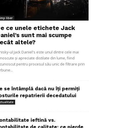
imp liber
e ce unele etichete Jack
aniel’s sunt mai scumpe
ecât altele?
isky-ul Jack Daniel's este unul dintre cele mai
noscute și apreciate distilate din lume, fiind
cunoscut pentru procesul său unic de filtrare prin
rbune...
e se întâmplă dacă nu îți permiți
osturile repatrierii decedatului
ctualitate
ontabilitate ieftină vs.
ontabilitate de calitate: ce pierde