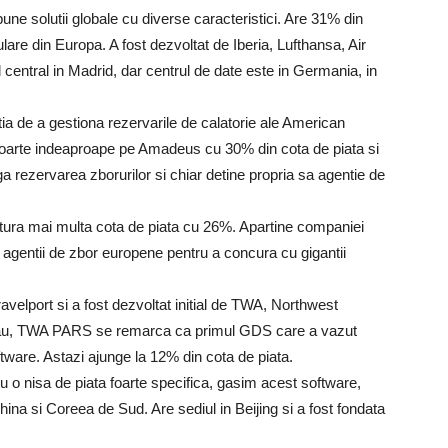
ne solutii globale cu diverse caracteristici. Are 31% din
lare din Europa. A fost dezvoltat de Iberia, Lufthansa, Air
 central in Madrid, dar centrul de date este in Germania, in
ia de a gestiona rezervarile de calatorie ale American
te foarte indeaproape pe Amadeus cu 30% din cota de piata si
ga rezervarea zborurilor si chiar detine propria sa agentie de
ptura mai multa cota de piata cu 26%. Apartine companiei
e agentii de zbor europene pentru a concura cu gigantii
elport si a fost dezvoltat initial de TWA, Northwest
 sau, TWA PARS se remarca ca primul GDS care a vazut
tware. Astazi ajunge la 12% din cota de piata.
u o nisa de piata foarte specifica, gasim acest software,
hina si Coreea de Sud. Are sediul in Beijing si a fost fondata