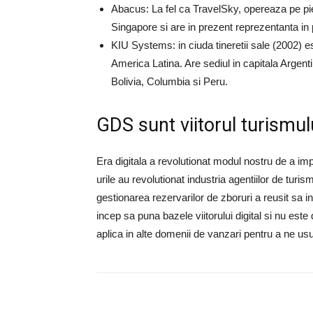
Abacus: La fel ca TravelSky, opereaza pe piet
Singapore si are in prezent reprezentanta in p
KIU Systems: in ciuda tineretii sale (2002) e
America Latina. Are sediul in capitala Argent
Bolivia, Columbia si Peru.
GDS sunt viitorul turismul
Era digitala a revolutionat modul nostru de a i
urile au revolutionat industria agentiilor de turis
gestionarea rezervarilor de zboruri a reusit sa i
incep sa puna bazele viitorului digital si nu est
aplica in alte domenii de vanzari pentru a ne usur