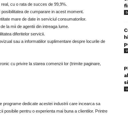
p real, cu o rata de succes de 99,9%.
f
si posibilitatea de cumparare in acest moment.
E
tate mare de date in serviciul consumatorilor.
 de la mii de agentii din intreaga lume.
C
tatea diferitelor servicii.
h
ovizual sau a informatiilor suplimentare despre locurile de
p
U
tronic cu privire la starea comenzii lor (trimite paginare,
P
a
s
L
te programe dedicate acestei industrii care incearca sa
i posibile pentru o experienta mai buna a clientilor. Printre