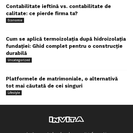
Contabilitate ieftină vs. contabilitate de
calitate: ce pierde firma ta?
Economie
Cum se aplică termoizolația după hidroizolația
fundației: Ghid complet pentru o construcție
durabilă
Uncategorized
Platformele de matrimoniale, o alternativă
tot mai căutată de cei singuri
Lifestyle