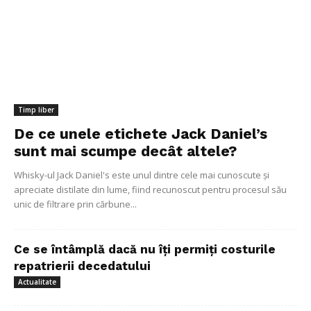
Timp liber
De ce unele etichete Jack Daniel’s
sunt mai scumpe decât altele?
Whisky-ul Jack Daniel's este unul dintre cele mai cunoscute și
apreciate distilate din lume, fiind recunoscut pentru procesul său
unic de filtrare prin cărbune...
Ce se întâmplă dacă nu îți permiți costurile
repatrierii decedatului
Actualitate